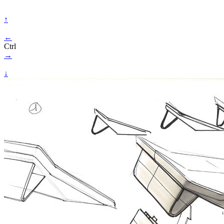
↑
←
Ctrl
→
↓