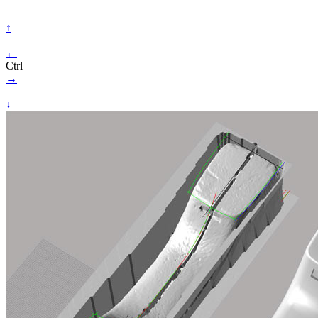
↑
←
Ctrl
→
↓