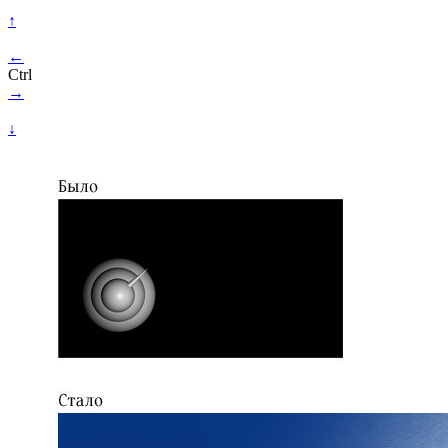
↑
←
Ctrl
→
↓