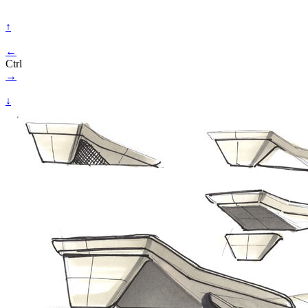
↑
←
Ctrl
→
↓