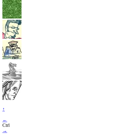
↑
←
Ctrl
→