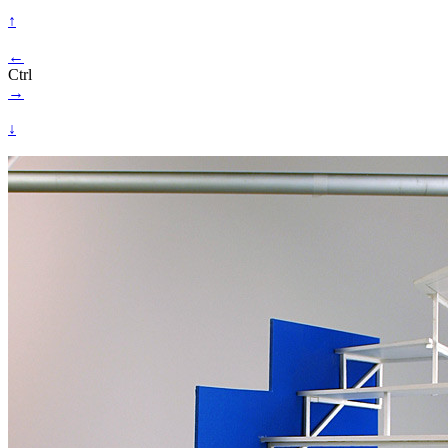
↑
←
Ctrl
→
↓