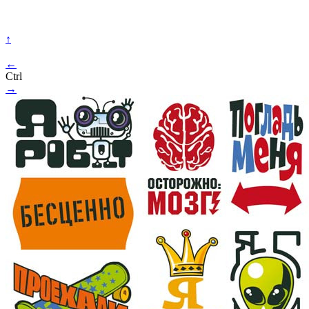
↑
←
Ctrl
→