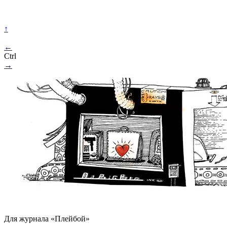
↑
←
Ctrl
→
Для журнала «Плейбой»