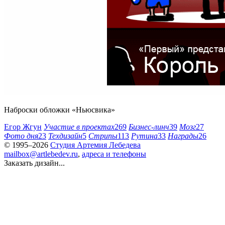
Наброски обложки «Ньюсвика»
Егор Жгун
Участие в проектах
269
Бизнес-линч
39
Мозг
27
Фото дня
23
Техдизайн
5
Стрипы
113
Рутина
33
Награды
26
© 1995–2026
Студия Артемия Лебедева
mailbox@artlebedev.ru
,
адреса и телефоны
Заказать дизайн...