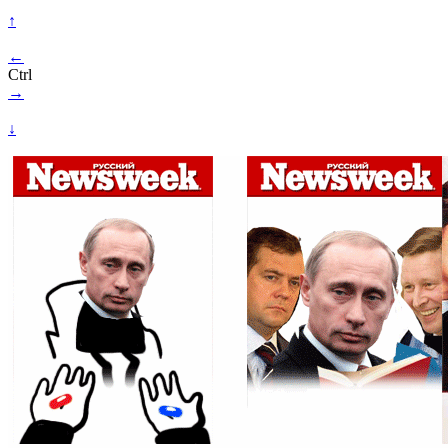
↑
←
Ctrl
→
↓