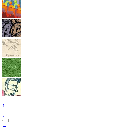
↑
←
Ctrl
→