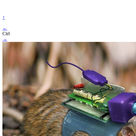
↑
←
Ctrl
→