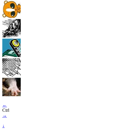
←
Ctrl
→
↓