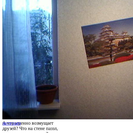
А что именно возмущает
интерьер
друзей? Что на стене паззл,