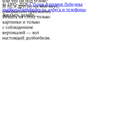
или что он под углом?
© 1995–2026
Студия Артемия Лебедева
И то, и другое, на мой вкус,
mailbox@artlebedev.ru
,
адреса и телефоны
совершенно приемлемо.
Заказать дизайн...
Вешать на стену только
картинки и только
с соблюдением
вертикалей — вот
настоящий долбоебизм.