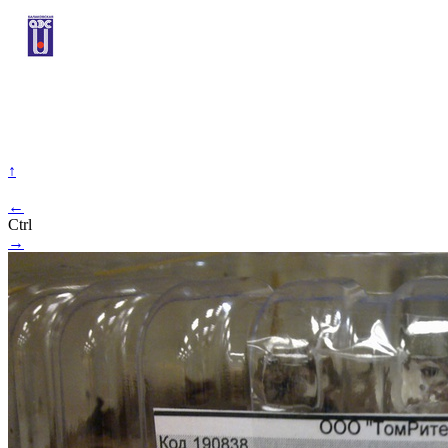
↑
←
Ctrl
→