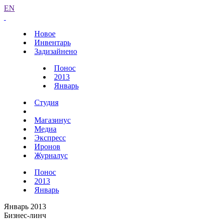
EN
Новое
Инвентарь
Задизайнено
Понос
2013
Январь
Студия
Магазинус
Медиа
Экспресс
Иронов
Журналус
Понос
2013
Январь
Январь 2013
Бизнес-линч