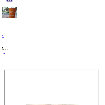
↑
←
Ctrl
→
↓