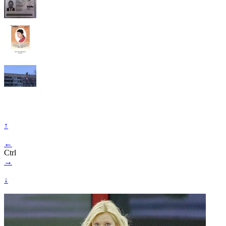
↑
←
Ctrl
→
↓