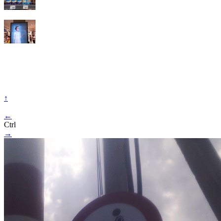
↑
←
Ctrl
→