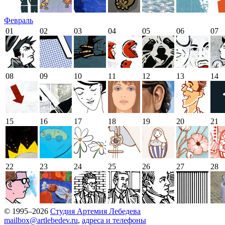
Февраль
01
02
03
04
05
06
07
08
09
10
11
12
13
14
15
16
17
18
19
20
21
22
23
24
25
26
27
28
© 1995–2026
Студия Артемия Лебедева
mailbox@artlebedev.ru
,
адреса и телефоны