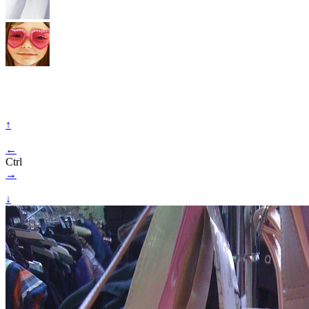
↑
←
Ctrl
→
↓