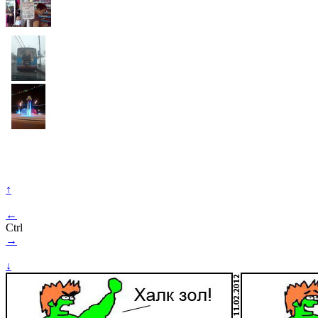
↑
←
Ctrl
→
↓