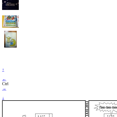
↑
←
Ctrl
→
↓