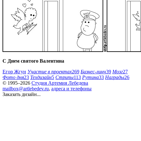
С Днем святого Валентина
Егор Жгун
Участие в проектах
269
Бизнес-линч
39
Мозг
27
Фото дня
23
Техдизайн
5
Стрипы
113
Рутина
33
Награды
26
© 1995–2026
Студия Артемия Лебедева
mailbox@artlebedev.ru
,
адреса и телефоны
Заказать дизайн...