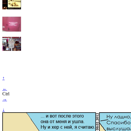
↑
←
Ctrl
→
↓