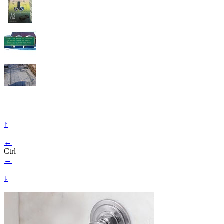
↑
←
Ctrl
→
↓