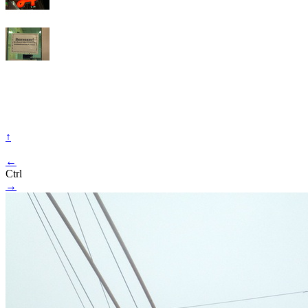
↑
←
Ctrl
→