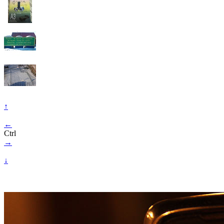
↑
←
Ctrl
→
↓