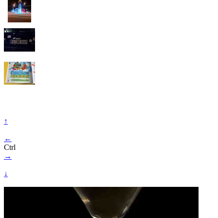
↑
←
Ctrl
→
↓