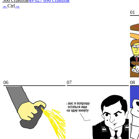
366 стрипов
49 027 896 стрипов
←
Ctrl
→
01
06
07
08