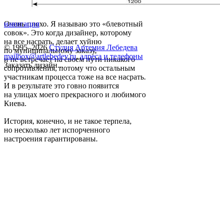
Очень плохо. Я называю это «блевотный
навигация
совок». Это когда дизайнер, которому
на все насрать, делает хуйню
© 1995–2026
Студия Артемия Лебедева
по муниципальному заказу,
mailbox@artlebedev.ru
,
адреса и телефоны
и не встречает на своем пути никакого
Заказать дизайн...
сопротивления, потому что остальным
участникам процесса тоже на все насрать.
И в результате это говно появится
на улицах моего прекрасного и любимого
Киева.
История, конечно, и не такое терпела,
но несколько лет испорченного
настроения гарантированы.