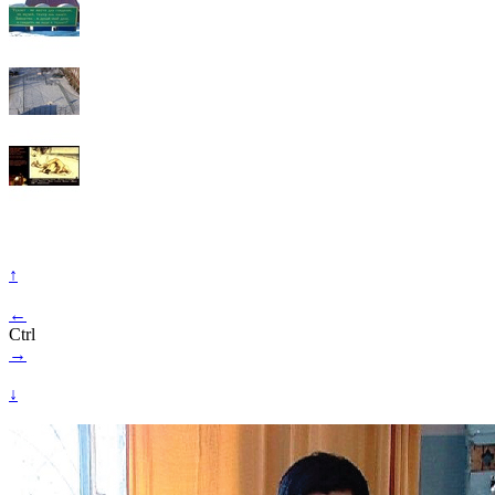
↑
←
Ctrl
→
↓