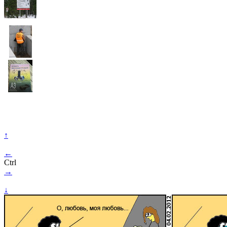
↑
←
Ctrl
→
↓