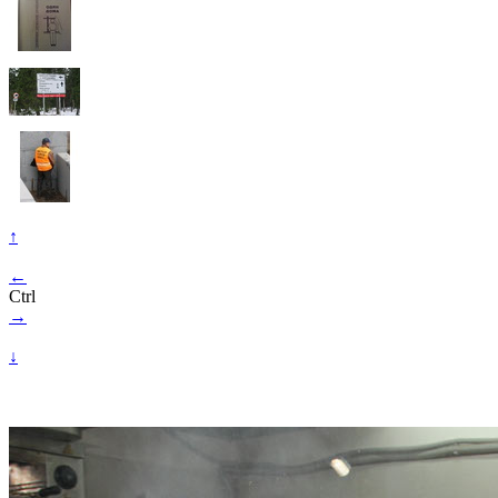
↑
←
Ctrl
→
↓