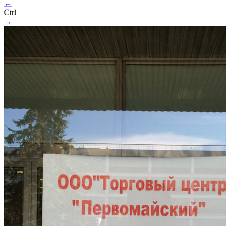
←
Ctrl
→