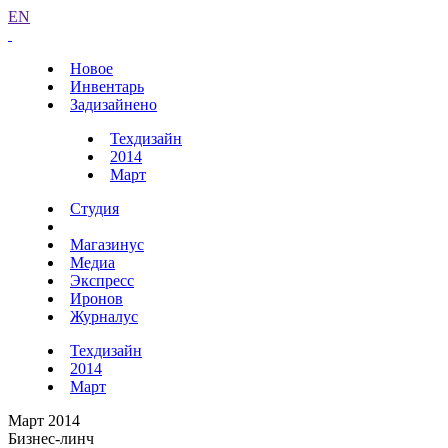
EN
Новое
Инвентарь
Задизайнено
Техдизайн
2014
Март
Студия
Магазинус
Медиа
Экспресс
Иронов
Журналус
Техдизайн
2014
Март
Март 2014
Бизнес-линч