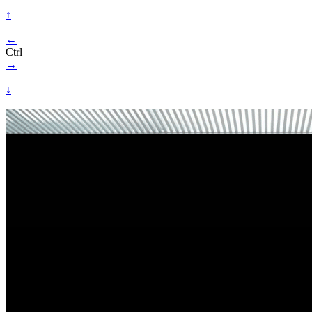
↑
←
Ctrl
→
↓