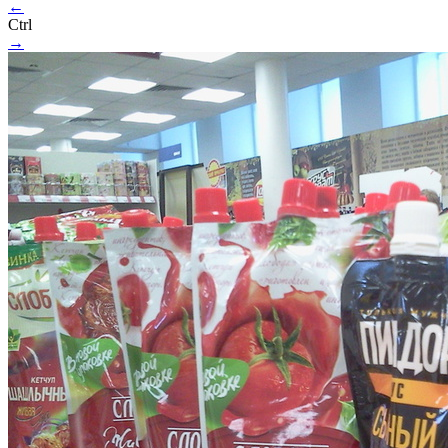
←
Ctrl
→