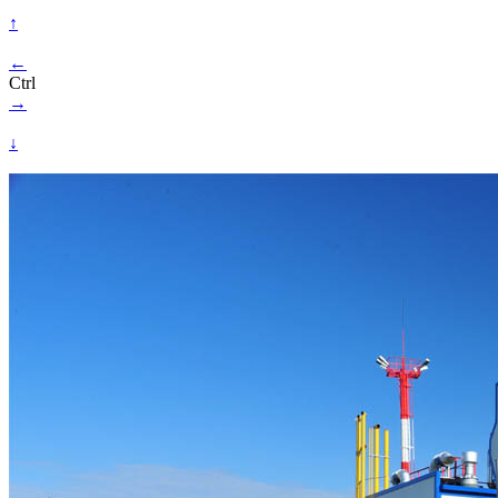
↑
←
Ctrl
→
↓