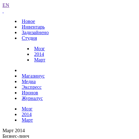
EN
Новое
Инвентарь
Задизайнено
Студия
Мозг
2014
Март
Магазинус
Медиа
Экспресс
Иронов
Журналус
Мозг
2014
Март
Март 2014
Бизнес-линч