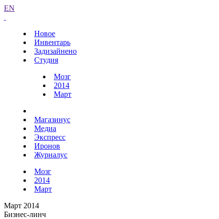
EN
Новое
Инвентарь
Задизайнено
Студия
Мозг
2014
Март
Магазинус
Медиа
Экспресс
Иронов
Журналус
Мозг
2014
Март
Март 2014
Бизнес-линч