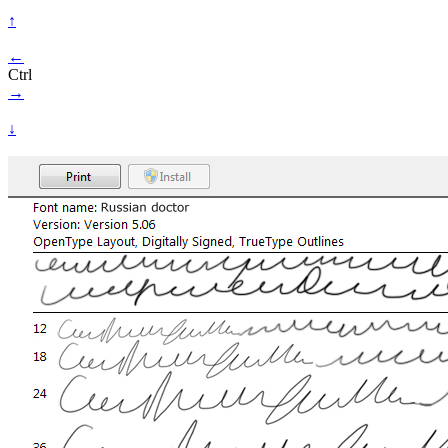
↑
←
Ctrl
→
↓