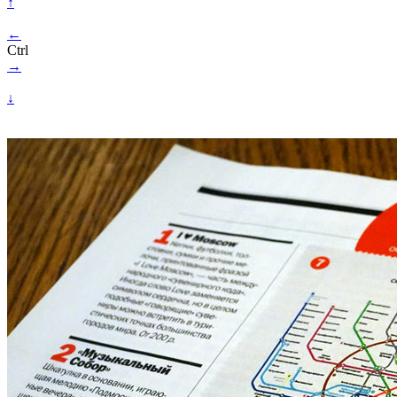
↑
←
Ctrl
→
↓