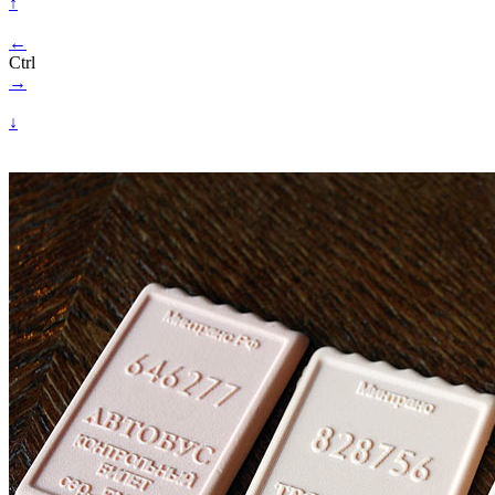
↑
←
Ctrl
→
↓