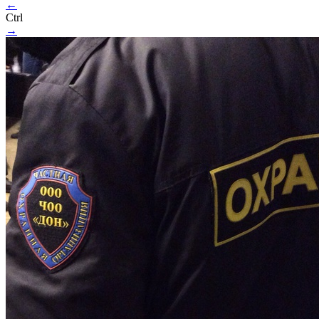
←
Ctrl
→