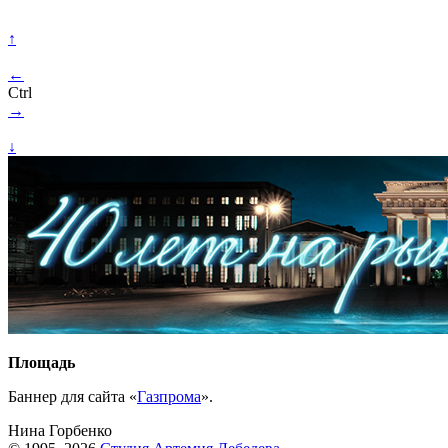
↑
←
Ctrl
→
↓
Площадь
Баннер для сайта «
Газпрома
».
Нина Горбенко