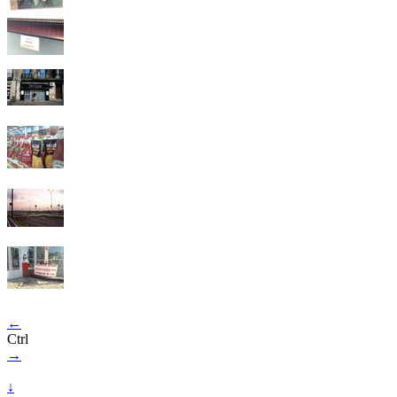
←
Ctrl
→
↓