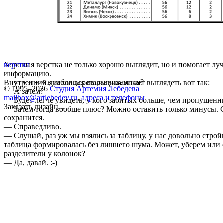
Хорошая верстка не только хорошо выглядит, но и помогает л
верстка
информацию.
— «+» и «-» в таблицах выравниваются?
Внутренний диалог верстальщика может выглядеть вот так:
© 1995–2026
Студия Артемия Лебедева
— А зачем?
mailbox@artlebedev.ru
,
адреса и телефоны
— Будет легче увидеть, у кого забитых больше, чем пропущенн
Заказать дизайн...
— Зачем тогда вообще плюс? Можно оставить только минусы. С
сохранится.
— Справедливо.
— Слушай, раз уж мы взялись за таблицу, у нас довольно стро
таблица формировалась без лишнего шума. Может, уберем или
разделители у колонок?
— Да, давай. :-)