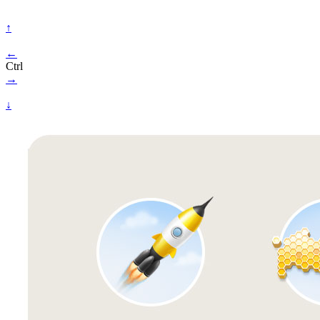
↑
←
Ctrl
→
↓