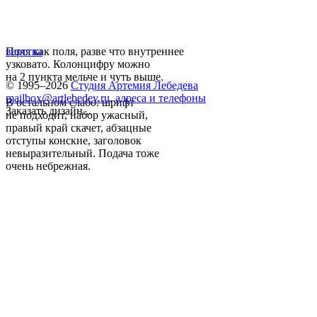
Поля как поля, разве что внутреннее
верстка
узковато. Колонцифру можно
на 2 пункта мельче и чуть выше.
© 1995–2026
Студия Артемия Лебедева
mailbox@artlebedev.ru
,
адреса и телефоны
В остальном слабо: шрифт
Заказать дизайн...
не подходит, набор ужасный,
правый край скачет, абзацные
отступы конские, заголовок
невыразительный. Подача тоже
очень небрежная.