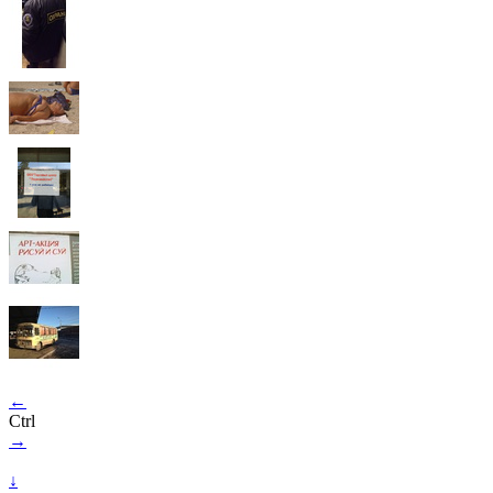
←
Ctrl
→
↓