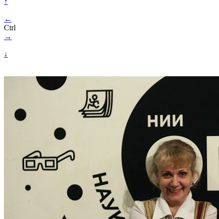
↑
←
Ctrl
→
↓