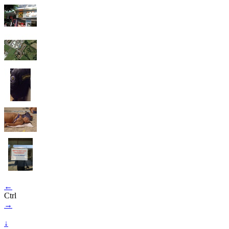
←
Ctrl
→
↓