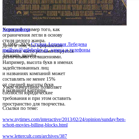
Хороший пример того, как
типографика
ограничения легли в основу
стиля целого жанра.
© 1995–2026
Студия Артемия Лебедева
Дело в том, что оформление
mailbox@artlebedev.ru
,
адреса и телефоны
плакатов часто регламентируется
Заказать дизайн...
различными соглашениями.
Например, высота букв в именах
задействованных лиц
и названиях компаний может
составлять не менее 15%
от средней высоты букв
Узкое начертание позволяет
в названии картины.
соблюсти юридические
требования и при этом оставить
пространство для творчества.
Ссылки по теме:
www.nytimes.com/interactive/2013/02/24/opinion/sunday/ben-
schott-movies-billing-blocks.html
www.lettercult.com/archives/387