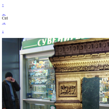
↑
←
Ctrl
→
↓