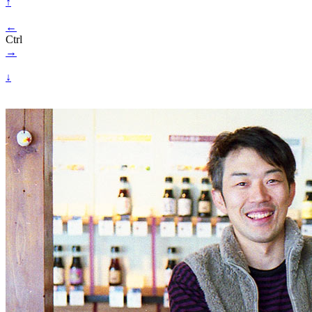
↑
←
Ctrl
→
↓