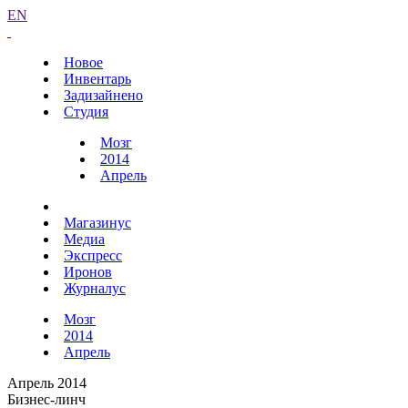
EN
Новое
Инвентарь
Задизайнено
Студия
Мозг
2014
Апрель
Магазинус
Медиа
Экспресс
Иронов
Журналус
Мозг
2014
Апрель
Апрель 2014
Бизнес-линч