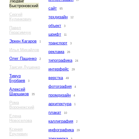
27
Людвиг
Быстроновский
сайт
95
Сергей
техдизайн
12
Кулинкович
объект
3
Павел
Герасимчук
шрифт
11
Эркен Кагаров
1
транспорт
3
Илья Михайлов
реклама
26
Олег Пащенко
2
типографика
24
Таисия Лушенко
интерфейс
29
Тимур
верстка
49
Бурбаев
3
фотография
4
Алексей
Шаршаков
35
промдизайн
4
Рома
архитектура
1
Воронежский
плакат
10
Елена
Новоселова
каллиграфия
2
Ксения
инфографика
29
Ерулевич
трехмерка