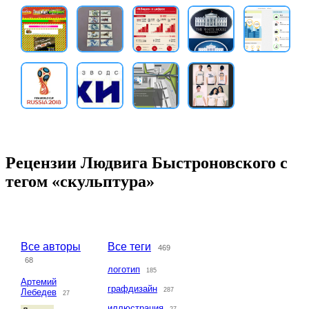
Рецензии Людвига Быстроновского с
тегом «скульптура»
Все авторы
Все теги
469
68
логотип
185
Артемий
графдизайн
287
Лебедев
27
иллюстрация