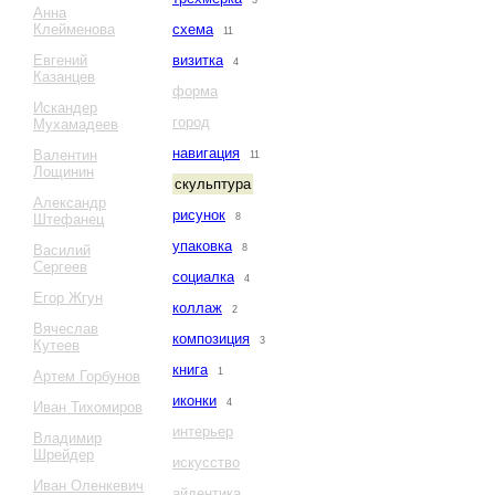
3
Анна
Клейменова
схема
11
Евгений
визитка
4
Казанцев
форма
Искандер
город
Мухамадеев
навигация
Валентин
11
Лощинин
скульптура
Александр
рисунок
Штефанец
8
упаковка
Василий
8
Сергеев
социалка
4
Егор Жгун
коллаж
2
Вячеслав
композиция
3
Кутеев
книга
1
Артем Горбунов
иконки
4
Иван Тихомиров
интерьер
Владимир
Шрейдер
искусство
Иван Оленкевич
айдентика