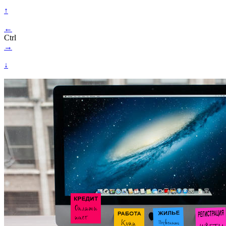
↑
←
Ctrl
→
↓